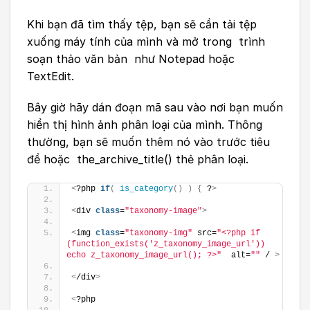
Khi bạn đã tìm thấy tệp, bạn sẽ cần tải tệp
xuống máy tính của mình và mở trong trình
soạn thảo văn bản như Notepad hoặc
TextEdit.
Bây giờ hãy dán đoạn mã sau vào nơi bạn muốn
hiển thị hình ảnh phân loại của mình. Thông
thường, bạn sẽ muốn thêm nó vào trước tiêu
đề hoặc the_archive_title() thẻ phân loại.
<
?php 
if
(
is_category
()
)
{
 ?
>
<
div 
class
=
"taxonomy-image"
>
<
img 
class
=
"taxonomy-img"
 src=
"<?php if 
(function_exists('z_taxonomy_image_url')) 
echo z_taxonomy_image_url(); ?>"
  alt=
""
 / 
>
<
/div
>
<
?php