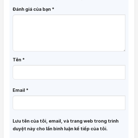
doanh nghiệp phát triển chiến lược nội dung,
tăng lượng truy cập và nâng cao giá trị thương
Đánh giá của bạn
*
hiệu.
Tên
*
Email
*
Lưu tên của tôi, email, và trang web trong trình
duyệt này cho lần bình luận kế tiếp của tôi.