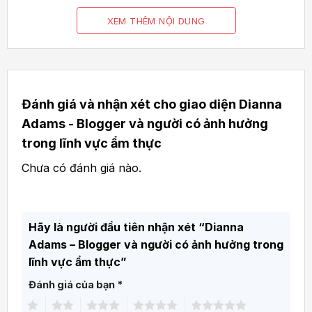
Hỗ trợ nhiều kiểu layout như grid, list hoặc
masonry, phù hợp với từng nhu cầu sử dụng.
Tối ưu trải nghiệm người dùng:
Điều hướng dễ dàng, phân trang hợp lý, giúp
người đọc nhanh chóng tìm thấy nội dung
Đánh giá và nhận xét cho giao diện Dianna
mong muốn.
Adams - Blogger và người có ảnh hưởng
trong lĩnh vực ẩm thực
Tích hợp sidebar thông minh:
Hiển thị danh mục, bài viết mới, bài viết nổi bật
Chưa có đánh giá nào.
hoặc banner quảng cáo.
Chuẩn SEO và tốc độ:
Hãy là người đầu tiên nhận xét “Dianna
Cấu trúc thân thiện với công cụ tìm kiếm, tối
Adams – Blogger và người có ảnh hưởng trong
ưu tốc độ tải trang giúp tăng hiệu quả SEO.
lĩnh vực ẩm thực”
Giao diện Tin tức – Blog không chỉ giúp trình
Đánh giá của bạn
*
bày nội dung chuyên nghiệp mà còn hỗ trợ
1
2
3
4
5